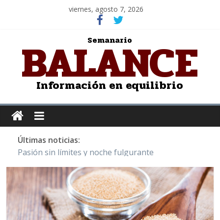
viernes, agosto 7, 2026
BALANCE
Semanario
Información en equilibrio
Últimas noticias:
Pasión sin límites y noche fulgurante
Y Quetzalcóatl, le dio el maíz a la humanidad
Cristo de San Juan de la Cruz: Salvador Dalí
LOS DELIRIOS DE UNA MUJER ENAMORADA
Juntos hasta el último minuto