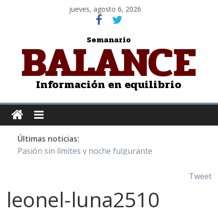
jueves, agosto 6, 2026
BALANCE
Semanario
Información en equilibrio
Últimas noticias:
Pasión sin límites y noche fulgurante
Y Quetzalcóatl, le dio el maíz a la humanidad
Cristo de San Juan de la Cruz: Salvador Dalí
Tweet
LOS DELIRIOS DE UNA MUJER ENAMORADA
leonel-luna2510
Juntos hasta el último minuto