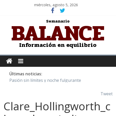
miércoles, agosto 5, 2026
BALANCE
Semanario
Información en equilibrio
Últimas noticias:
Pasión sin límites y noche fulgurante
Y Quetzalcóatl, le dio el maíz a la humanidad
Cristo de San Juan de la Cruz: Salvador Dalí
Tweet
LOS DELIRIOS DE UNA MUJER ENAMORADA
Clare_Hollingworth_c
Juntos hasta el último minuto