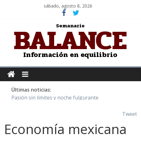
sábado, agosto 8, 2026
BALANCE
Semanario
Información en equilibrio
Últimas noticias:
Pasión sin límites y noche fulgurante
Y Quetzalcóatl, le dio el maíz a la humanidad
Cristo de San Juan de la Cruz: Salvador Dalí
Tweet
LOS DELIRIOS DE UNA MUJER ENAMORADA
Economía mexicana
Juntos hasta el último minuto