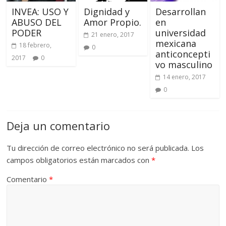
INVEA: USO Y
Dignidad y
Desarrollan
ABUSO DEL
Amor Propio.
en
PODER
universidad
21 enero, 2017
mexicana
18 febrero,
0
anticoncepti
2017
0
vo masculino
14 enero, 2017
0
Deja un comentario
Tu dirección de correo electrónico no será publicada.
Los
campos obligatorios están marcados con
*
Comentario
*