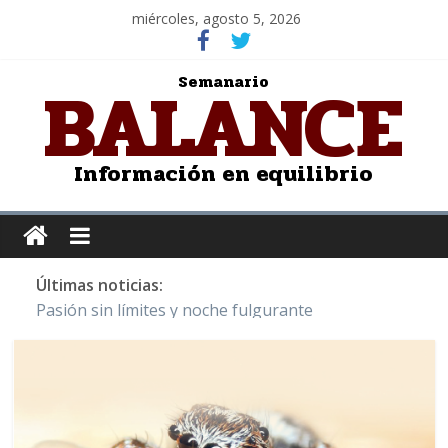
miércoles, agosto 5, 2026
BALANCE
Semanario
Información en equilibrio
Últimas noticias:
Pasión sin límites y noche fulgurante
Y Quetzalcóatl, le dio el maíz a la humanidad
Cristo de San Juan de la Cruz: Salvador Dalí
LOS DELIRIOS DE UNA MUJER ENAMORADA
Juntos hasta el último minuto