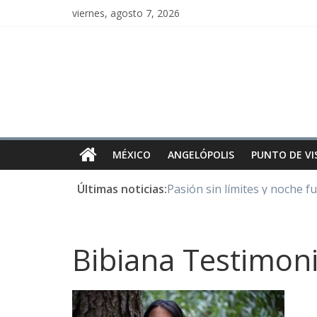
viernes, agosto 7, 2026
MÉXICO
ANGELÓPOLIS
PUNTO DE VI
Últimas noticias:
Pasión sin límites y noche f
Y Quetzalcóatl, le dio el maí
Cristo de San Juan de la Cruz
LOS DELIRIOS DE UNA MU
Bibiana Testimoni
Juntos hasta el último minu