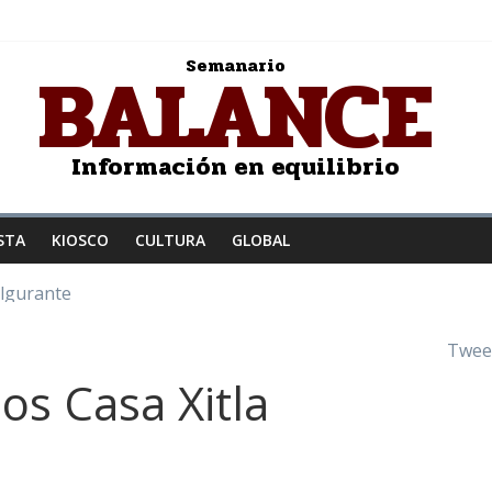
BALANCE
Semanario
Información en equilibrio
STA
KIOSCO
CULTURA
GLOBAL
ulgurante
z a la humanidad
: Salvador Dalí
Twee
JER ENAMORADA
os Casa Xitla
to