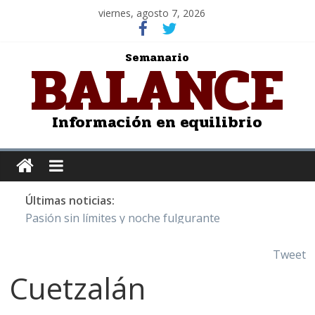
viernes, agosto 7, 2026
BALANCE
Semanario
Información en equilibrio
Últimas noticias:
Pasión sin límites y noche fulgurante
Y Quetzalcóatl, le dio el maíz a la humanidad
Cristo de San Juan de la Cruz: Salvador Dalí
Tweet
LOS DELIRIOS DE UNA MUJER ENAMORADA
Cuetzalán
Juntos hasta el último minuto