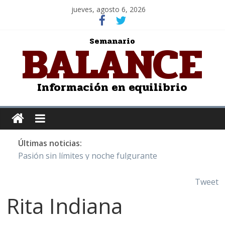
jueves, agosto 6, 2026
BALANCE
Semanario
Información en equilibrio
Últimas noticias:
Pasión sin límites y noche fulgurante
Y Quetzalcóatl, le dio el maíz a la humanidad
Cristo de San Juan de la Cruz: Salvador Dalí
Tweet
LOS DELIRIOS DE UNA MUJER ENAMORADA
Rita Indiana
Juntos hasta el último minuto