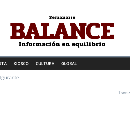
BALANCE
Semanario
Información en equilibrio
STA
KIOSCO
CULTURA
GLOBAL
ulgurante
z a la humanidad
: Salvador Dalí
Twee
JER ENAMORADA
to