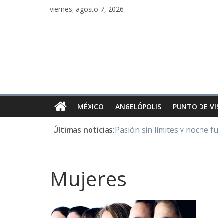
viernes, agosto 7, 2026
MÉXICO
ANGELÓPOLIS
PUNTO DE VI
Últimas noticias:
Pasión sin límites y noche f
Y Quetzalcóatl, le dio el maí
Cristo de San Juan de la Cruz
LOS DELIRIOS DE UNA MU
Mujeres
Juntos hasta el último minu