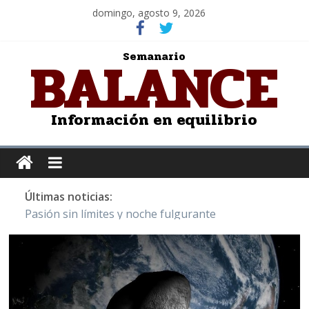
domingo, agosto 9, 2026
BALANCE
Semanario
Información en equilibrio
Últimas noticias:
Pasión sin límites y noche fulgurante
Y Quetzalcóatl, le dio el maíz a la humanidad
Cristo de San Juan de la Cruz: Salvador Dalí
LOS DELIRIOS DE UNA MUJER ENAMORADA
Juntos hasta el último minuto