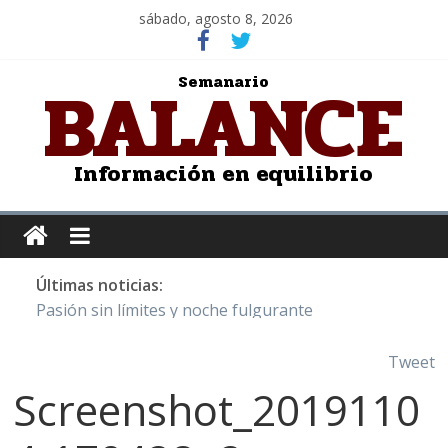
sábado, agosto 8, 2026
BALANCE
Semanario
Información en equilibrio
Últimas noticias:
Pasión sin límites y noche fulgurante
Y Quetzalcóatl, le dio el maíz a la humanidad
Cristo de San Juan de la Cruz: Salvador Dalí
Tweet
LOS DELIRIOS DE UNA MUJER ENAMORADA
Screenshot_2019110
Juntos hasta el último minuto