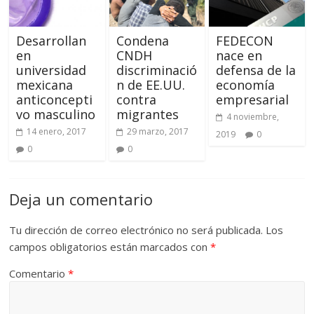
Desarrollan
Condena
FEDECON
en
CNDH
nace en
universidad
discriminació
defensa de la
mexicana
n de EE.UU.
economía
anticoncepti
contra
empresarial
vo masculino
migrantes
4 noviembre,
14 enero, 2017
29 marzo, 2017
2019
0
0
0
Deja un comentario
Tu dirección de correo electrónico no será publicada.
Los
campos obligatorios están marcados con
*
Comentario
*