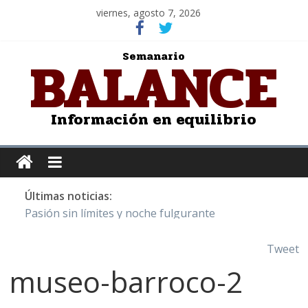
viernes, agosto 7, 2026
BALANCE
Semanario
Información en equilibrio
Últimas noticias:
Pasión sin límites y noche fulgurante
Y Quetzalcóatl, le dio el maíz a la humanidad
Cristo de San Juan de la Cruz: Salvador Dalí
Tweet
LOS DELIRIOS DE UNA MUJER ENAMORADA
museo-barroco-2
Juntos hasta el último minuto