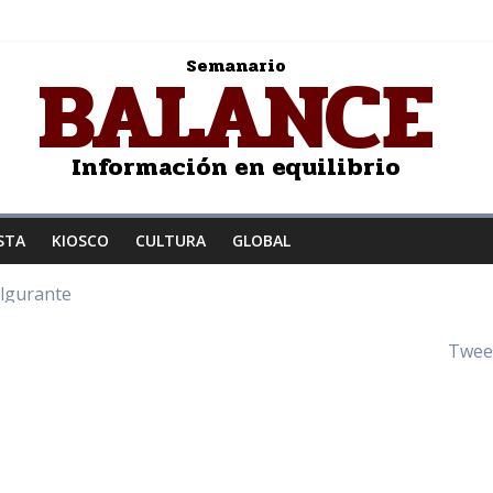
BALANCE
Semanario
Información en equilibrio
STA
KIOSCO
CULTURA
GLOBAL
ulgurante
z a la humanidad
: Salvador Dalí
Twee
JER ENAMORADA
to