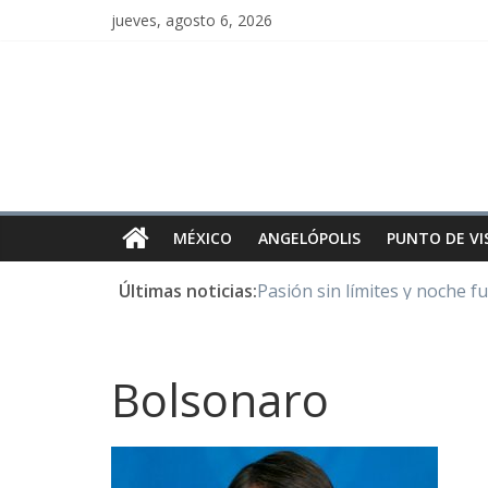
jueves, agosto 6, 2026
MÉXICO
ANGELÓPOLIS
PUNTO DE VI
Últimas noticias:
Pasión sin límites y noche f
Y Quetzalcóatl, le dio el maí
Cristo de San Juan de la Cruz
LOS DELIRIOS DE UNA MU
Bolsonaro
Juntos hasta el último minu