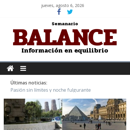
jueves, agosto 6, 2026
BALANCE
Semanario
Información en equilibrio
Últimas noticias:
Pasión sin límites y noche fulgurante
Y Quetzalcóatl, le dio el maíz a la humanidad
Cristo de San Juan de la Cruz: Salvador Dalí
LOS DELIRIOS DE UNA MUJER ENAMORADA
Juntos hasta el último minuto