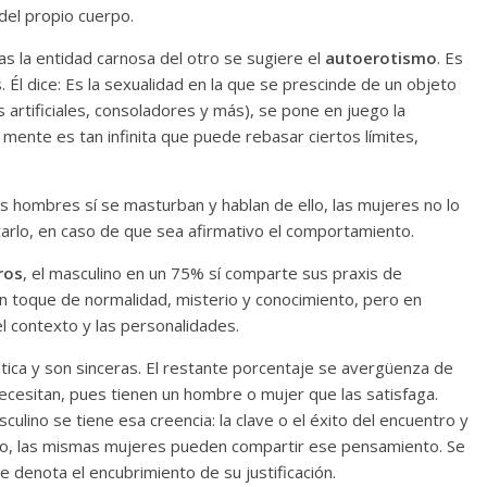
del propio cuerpo.
 la entidad carnosa del otro se sugiere el
autoerotismo
. Es
. Él dice: Es la sexualidad en la que se prescinde de un objeto
es artificiales, consoladores y más), se pone en juego la
 mente es tan infinita que puede rebasar ciertos límites,
s hombres sí se masturban y hablan de ello, las mujeres no lo
icarlo, en caso de que sea afirmativo el comportamiento.
ros
, el masculino en un 75% sí comparte sus praxis de
 toque de normalidad, misterio y conocimiento, pero en
l contexto y las personalidades.
tica y son sinceras. El restante porcentaje se avergüenza de
 necesitan, pues tienen un hombre o mujer que las satisfaga.
ulino se tiene esa creencia: la clave o el éxito del encuentro y
alo, las mismas mujeres pueden compartir ese pensamiento. Se
 denota el encubrimiento de su justificación.