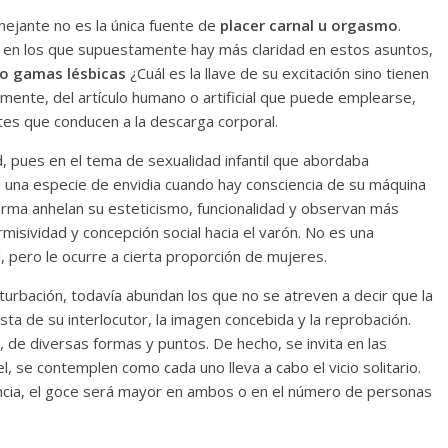
mejante no es la única fuente de
placer carnal u orgasmo
.
s, en los que supuestamente hay más claridad en estos asuntos,
o gamas lésbicas
¿Cuál es la llave de su excitación sino tienen
mente, del artículo humano o artificial que puede emplearse,
es que conducen a la descarga corporal.
 pues en el tema de sexualidad infantil que abordaba
n una especie de envidia cuando hay consciencia de su máquina
orma anhelan su esteticismo, funcionalidad y observan más
misividad y concepción social hacia el varón. No es una
d, pero le ocurre a cierta proporción de mujeres.
turbación, todavía abundan los que no se atreven a decir que la
a de su interlocutor, la imagen concebida y la reprobación.
e diversas formas y puntos. De hecho, se invita en las
l, se contemplen como cada uno lleva a cabo el vicio solitario.
encia, el goce será mayor en ambos o en el número de personas