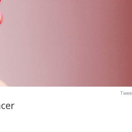
Twee
acer