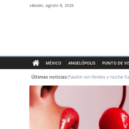
sábado, agosto 8, 2026
MÉXICO
ANGELÓPOLIS
PUNTO DE VI
Últimas noticias:
Pasión sin límites y noche f
Y Quetzalcóatl, le dio el maí
Cristo de San Juan de la Cruz
LOS DELIRIOS DE UNA MU
Juntos hasta el último minu