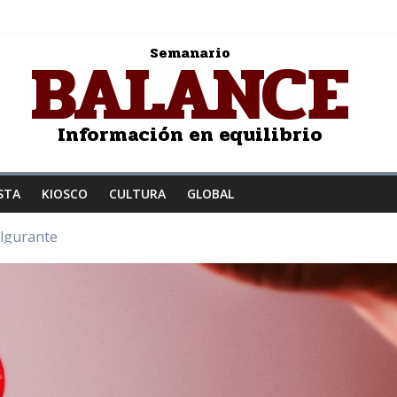
BALANCE
Semanario
Información en equilibrio
STA
KIOSCO
CULTURA
GLOBAL
ulgurante
z a la humanidad
: Salvador Dalí
JER ENAMORADA
to