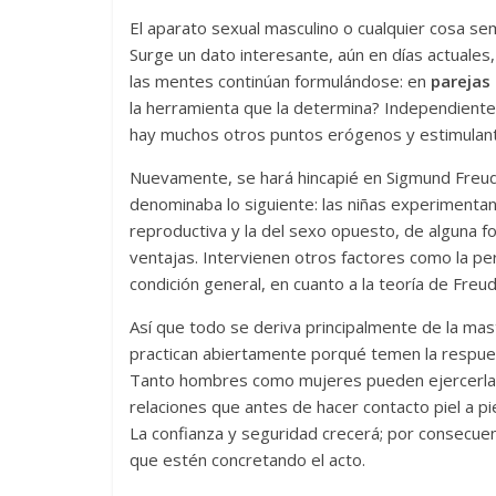
El aparato sexual masculino o cualquier cosa se
Surge un dato interesante, aún en días actuale
las mentes continúan formulándose: en
parejas 
la herramienta que la determina? Independiente
hay muchos otros puntos erógenos y estimulant
Nuevamente, se hará hincapié en Sigmund Freud,
denominaba lo siguiente: las niñas experimenta
reproductiva y la del sexo opuesto, de alguna f
ventajas. Intervienen otros factores como la per
condición general, en cuanto a la teoría de Freu
Así que todo se deriva principalmente de la mas
practican abiertamente porqué temen la respuest
Tanto hombres como mujeres pueden ejercerla, d
relaciones que antes de hacer contacto piel a pie
La confianza y seguridad crecerá; por consecu
que estén concretando el acto.