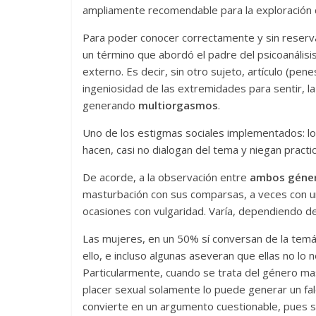
ampliamente recomendable para la exploración 
Para poder conocer correctamente y sin reservas
un término que abordó el padre del psicoanálisis
externo. Es decir, sin otro sujeto, artículo (pen
ingeniosidad de las extremidades para sentir, la
generando
multiorgasmos
.
Uno de los estigmas sociales implementados: lo
hacen, casi no dialogan del tema y niegan pract
De acorde, a la observación entre
ambos géne
masturbación con sus comparsas, a veces con un
ocasiones con vulgaridad. Varía, dependiendo de
Las mujeres, en un 50% sí conversan de la temá
ello, e incluso algunas aseveran que ellas no lo
Particularmente, cuando se trata del género masc
placer sexual solamente lo puede generar un f
convierte en un argumento cuestionable, pues se