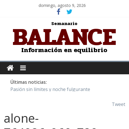
domingo, agosto 9, 2026
BALANCE
Semanario
Información en equilibrio
Últimas noticias:
Pasión sin límites y noche fulgurante
Y Quetzalcóatl, le dio el maíz a la humanidad
Cristo de San Juan de la Cruz: Salvador Dalí
Tweet
LOS DELIRIOS DE UNA MUJER ENAMORADA
alone-
Juntos hasta el último minuto