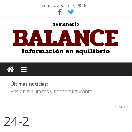
viernes, agosto 7, 2026
BALANCE
Semanario
Información en equilibrio
Últimas noticias:
Pasión sin límites y noche fulgurante
Y Quetzalcóatl, le dio el maíz a la humanidad
Cristo de San Juan de la Cruz: Salvador Dalí
Tweet
LOS DELIRIOS DE UNA MUJER ENAMORADA
24-2
Juntos hasta el último minuto