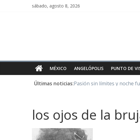
sábado, agosto 8, 2026
MÉXICO
ANGELÓPOLIS
PUNTO DE VI
Últimas noticias:
Pasión sin límites y noche f
Y Quetzalcóatl, le dio el maí
Cristo de San Juan de la Cruz
LOS DELIRIOS DE UNA MU
los ojos de la bru
Juntos hasta el último minu