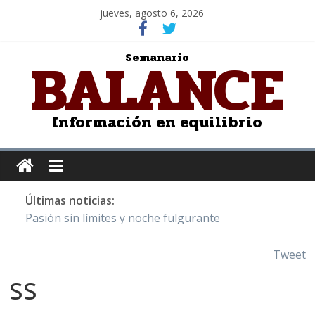
jueves, agosto 6, 2026
BALANCE
Semanario
Información en equilibrio
Últimas noticias:
Pasión sin límites y noche fulgurante
Y Quetzalcóatl, le dio el maíz a la humanidad
Cristo de San Juan de la Cruz: Salvador Dalí
Tweet
LOS DELIRIOS DE UNA MUJER ENAMORADA
ss
Juntos hasta el último minuto