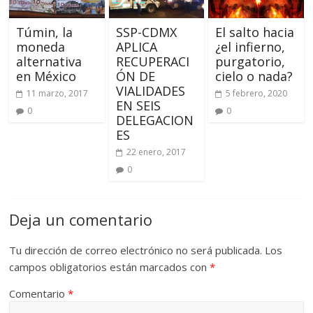
Túmin, la
SSP-CDMX
El salto hacia
moneda
APLICA
¿el infierno,
alternativa
RECUPERACI
purgatorio,
en México
ÓN DE
cielo o nada?
VIALIDADES
11 marzo, 2017
5 febrero, 2020
EN SEIS
0
0
DELEGACION
ES
22 enero, 2017
0
Deja un comentario
Tu dirección de correo electrónico no será publicada.
Los
campos obligatorios están marcados con
*
Comentario
*