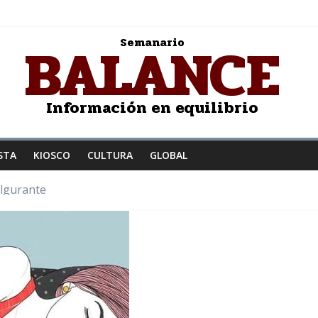
BALANCE
Semanario
Información en equilibrio
STA
KIOSCO
CULTURA
GLOBAL
ulgurante
z a la humanidad
: Salvador Dalí
JER ENAMORADA
to