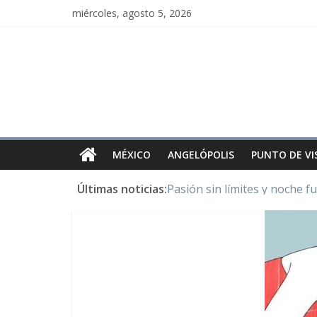
miércoles, agosto 5, 2026
MÉXICO
ANGELÓPOLIS
PUNTO DE VI
Últimas noticias:
Pasión sin límites y noche f
Y Quetzalcóatl, le dio el maí
Cristo de San Juan de la Cruz
LOS DELIRIOS DE UNA MU
Juntos hasta el último minu