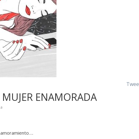
Twee
A MUJER ENAMORADA
da
enamoramiento….