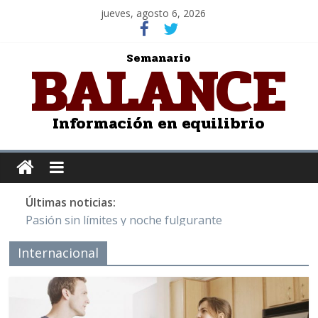
jueves, agosto 6, 2026
BALANCE
Semanario
Información en equilibrio
Últimas noticias:
Pasión sin límites y noche fulgurante
Y Quetzalcóatl, le dio el maíz a la humanidad
Internacional
Cristo de San Juan de la Cruz: Salvador Dalí
LOS DELIRIOS DE UNA MUJER ENAMORADA
Juntos hasta el último minuto