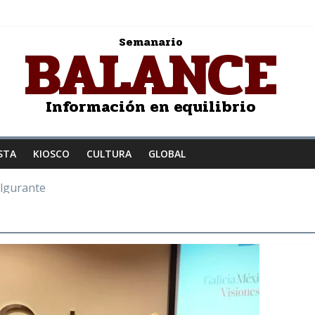
BALANCE
Semanario
Información en equilibrio
STA
KIOSCO
CULTURA
GLOBAL
ulgurante
z a la humanidad
: Salvador Dalí
JER ENAMORADA
to