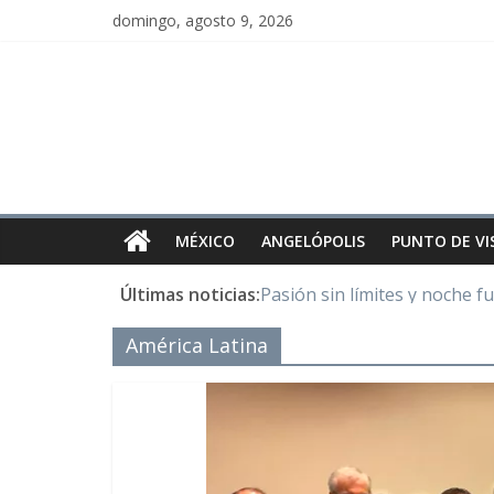
domingo, agosto 9, 2026
MÉXICO
ANGELÓPOLIS
PUNTO DE VI
Últimas noticias:
Pasión sin límites y noche f
Y Quetzalcóatl, le dio el maí
América Latina
Cristo de San Juan de la Cruz
LOS DELIRIOS DE UNA MU
Juntos hasta el último minu