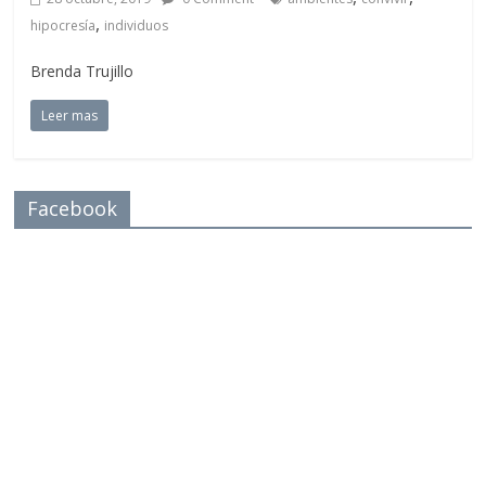
,
hipocresía
individuos
Brenda Trujillo
Leer mas
Facebook