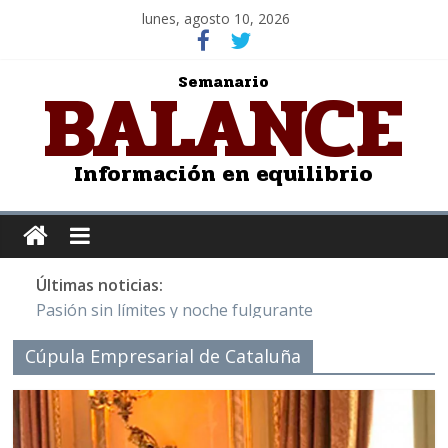
lunes, agosto 10, 2026
BALANCE
Semanario
Información en equilibrio
Últimas noticias:
Pasión sin límites y noche fulgurante
Y Quetzalcóatl, le dio el maíz a la humanidad
Cúpula Empresarial de Cataluña
Cristo de San Juan de la Cruz: Salvador Dalí
LOS DELIRIOS DE UNA MUJER ENAMORADA
Juntos hasta el último minuto