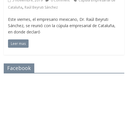
5 noviembre, 2019
0 Comment
Cúpula Empresarial de
,
Cataluña
Raúl Beyruti Sánchez
Este viernes, el empresario mexicano, Dr. Raúl Beyruti
Sánchez, se reunió con la cúpula empresarial de Cataluña,
en donde declaró
Leer mas
Facebook