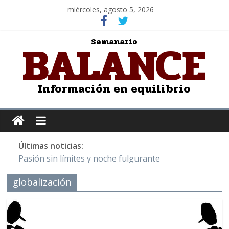
miércoles, agosto 5, 2026
BALANCE
Semanario
Información en equilibrio
Últimas noticias:
Pasión sin límites y noche fulgurante
Y Quetzalcóatl, le dio el maíz a la humanidad
globalización
Cristo de San Juan de la Cruz: Salvador Dalí
LOS DELIRIOS DE UNA MUJER ENAMORADA
Juntos hasta el último minuto