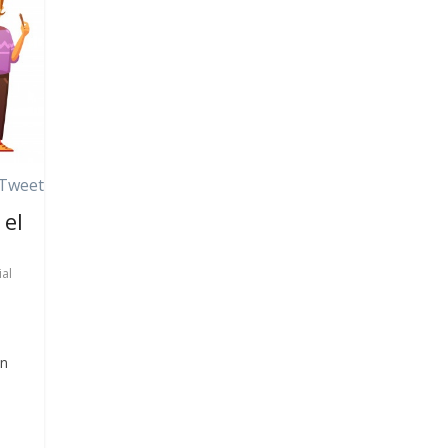
Tweet
 el
al
ón