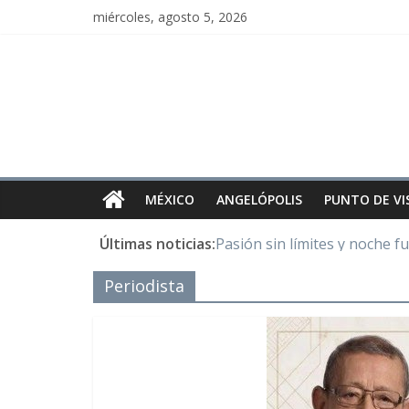
miércoles, agosto 5, 2026
MÉXICO
ANGELÓPOLIS
PUNTO DE VI
Últimas noticias:
Pasión sin límites y noche f
Y Quetzalcóatl, le dio el maí
Periodista
Cristo de San Juan de la Cruz
LOS DELIRIOS DE UNA MU
Juntos hasta el último minu