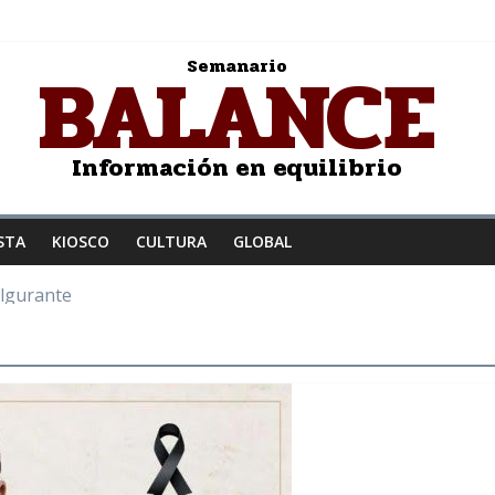
BALANCE
Semanario
Información en equilibrio
STA
KIOSCO
CULTURA
GLOBAL
ulgurante
z a la humanidad
: Salvador Dalí
JER ENAMORADA
to