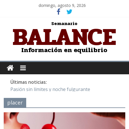
domingo, agosto 9, 2026
BALANCE
Semanario
Información en equilibrio
Últimas noticias:
Pasión sin límites y noche fulgurante
Y Quetzalcóatl, le dio el maíz a la humanidad
placer
Cristo de San Juan de la Cruz: Salvador Dalí
LOS DELIRIOS DE UNA MUJER ENAMORADA
Juntos hasta el último minuto