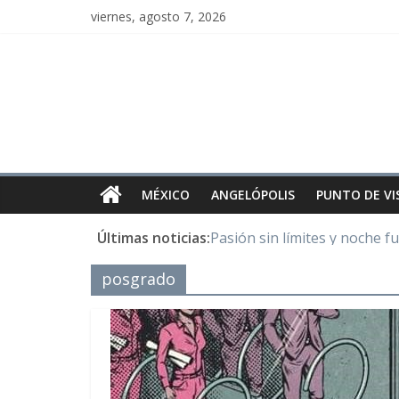
viernes, agosto 7, 2026
MÉXICO
ANGELÓPOLIS
PUNTO DE VI
Últimas noticias:
Pasión sin límites y noche f
Y Quetzalcóatl, le dio el maí
posgrado
Cristo de San Juan de la Cruz
LOS DELIRIOS DE UNA MU
Juntos hasta el último minu