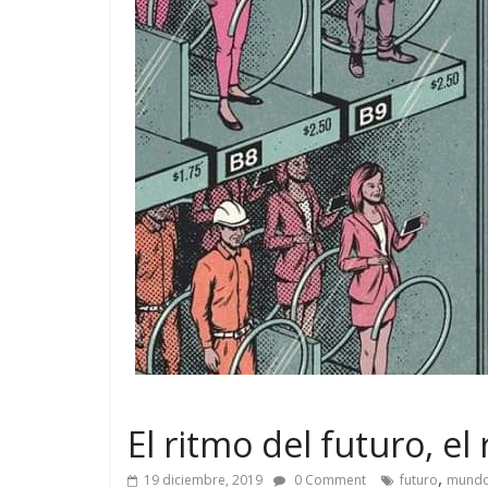
El ritmo del futuro, el
,
19 diciembre, 2019
0 Comment
futuro
mund