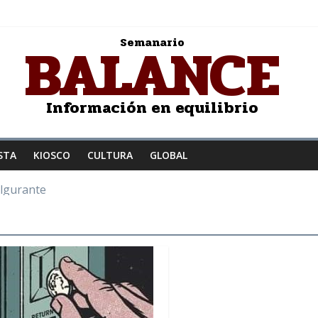
BALANCE
Semanario
Información en equilibrio
STA
KIOSCO
CULTURA
GLOBAL
ulgurante
z a la humanidad
: Salvador Dalí
JER ENAMORADA
to