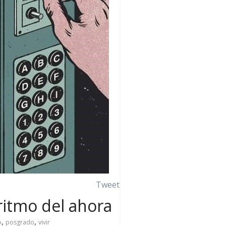
Tweet
 ritmo del ahora
,
,
o
posgrado
vivir