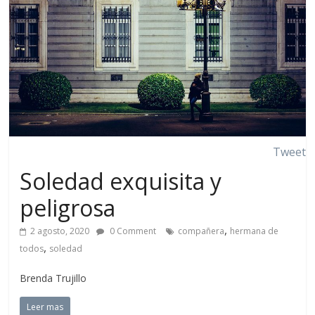
Tweet
Soledad exquisita y
peligrosa
,
2 agosto, 2020
0 Comment
compañera
hermana de
,
todos
soledad
Brenda Trujillo
Leer mas